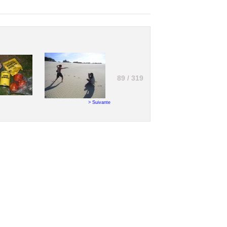
89 / 319
> Suivante