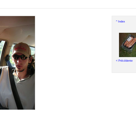
^ Index
< Précédente